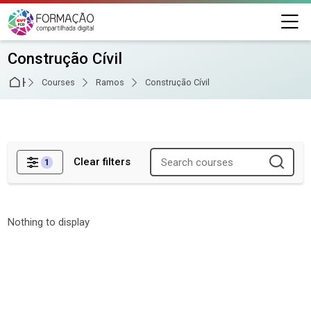
Skip to navigation
Skip to login form
Skip to main content
Skip to footer
M
Construção Cívil
Home
Courses
Ramos
Construção Cívil
Clear filters
1
Filters
Nothing to display