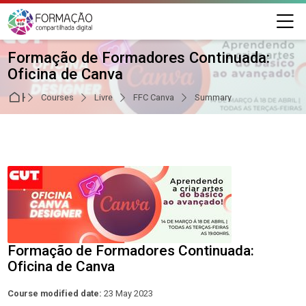
Skip to navigation
Skip to login form
Skip to main content
Skip to footer
M
Formação de Formadores Continuada:
Oficina de Canva
Home
Courses
Livre
FFC Canva
Summary
Formação de Formadores Continuada:
Oficina de Canva
Course modified date:
23 May 2023