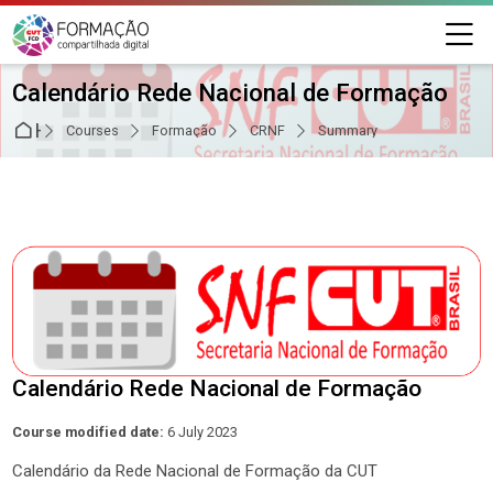
Skip to navigation
Skip to login form
Skip to main content
Skip to footer
M
Calendário Rede Nacional de Formação
Home
Courses
Formação
CRNF
Summary
Calendário Rede Nacional de Formação
Course modified date:
6 July 2023
Calendário da Rede Nacional de Formação da CUT