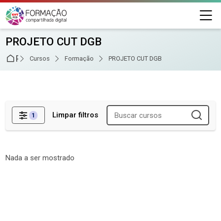
Skip to navigation
Skip to login form
Ir para o conteúdo principal
Skip to footer
M
PROJETO CUT DGB
Página inicial
Cursos
Formação
PROJETO CUT DGB
Limpar filtros
1
Filtros
Nada a ser mostrado